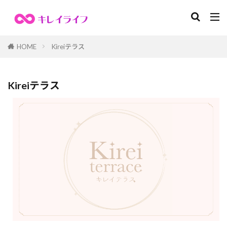
ライフエナジーコーチ®
女性起業家支援
方眼ノート
HOME
Kireiテラス
タイムマネージメント手帳術
整理収納・お片付け
カテゴリー
Kireiテラス
検索